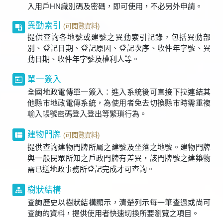
入用戶HN識別碼及密碼，即可使用，不必另外申請。
異動索引
(可閱覽資料)
提供查詢各地號或建號之異動索引記錄，包括異動部
別、登記日期、登記原因、登記次序、收件年字號、異
動日期、收件年字號及權利人等。
單一簽入
全國地政電傳單一簽入：進入系統後可直接下拉連結其
他縣市地政電傳系統，為使用者免去切換縣市時需重複
輸入帳號密碼登入登出等繁瑣行為。
建物門牌
(可閱覽資料)
提供查詢建物門牌所屬之建號及坐落之地號。建物門牌
與一般民眾所知之戶政門牌有差異，該門牌號之建築物
需已送地政事務所登記完成才可查詢。
樹狀結構
查詢歷史以樹狀結構顯示，清楚列示每一筆查過或尚可
查詢的資料，提供使用者快速切換所要瀏覽之項目。