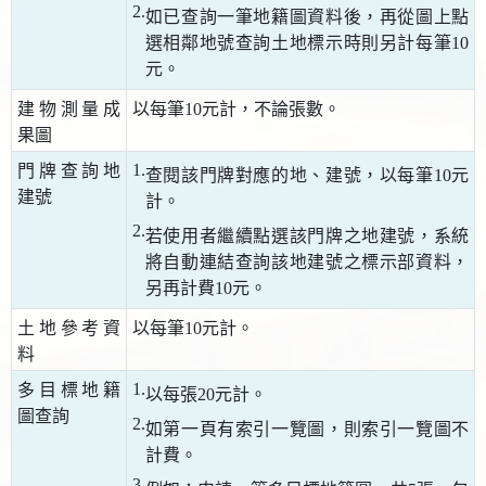
2.
如已查詢一筆地籍圖資料後，再從圖上點
選相鄰地號查詢土地標示時則另計每筆10
元。
建物測量成
以每筆10元計，不論張數。
果圖
1.
門牌查詢地
查閱該門牌對應的地、建號，以每筆10元
建號
計。
2.
若使用者繼續點選該門牌之地建號，系統
將自動連結查詢該地建號之標示部資料，
另再計費10元。
土地參考資
以每筆10元計。
料
1.
多目標地籍
以每張20元計。
圖查詢
2.
如第一頁有索引一覽圖，則索引一覽圖不
計費。
3.